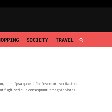
Why Having a Clear Out Can Actually…
HOPPING
SOCIETY
TRAVEL
, eaque ipsa quae ab illo inventore veritatis et
aut fugit, sed quia consequuntur magni dolores