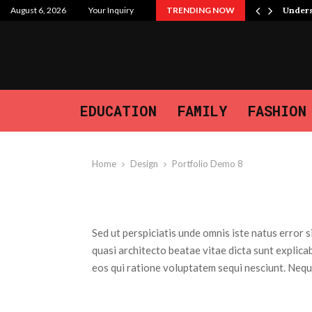
 Purpose, and the Journey We…
August 6, 2026
Your Inquiry
TRENDING NOW
Unders
EDUCATION
FAMILY
FASHION
Home
Design
Portfolio Demo 8
Sed ut perspiciatis unde omnis iste natus error
quasi architecto beatae vitae dicta sunt explic
eos qui ratione voluptatem sequi nesciunt. Nequ