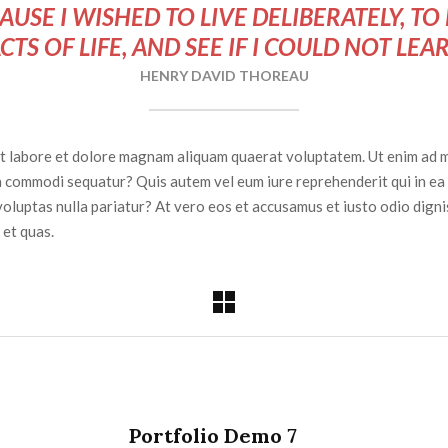
USE I WISHED TO LIVE DELIBERATELY, TO
CTS OF LIFE, AND SEE IF I COULD NOT LEA
HENRY DAVID THOREAU
 labore et dolore magnam aliquam quaerat voluptatem. Ut enim ad m
 ea commodi sequatur? Quis autem vel eum iure reprehenderit qui in ea
voluptas nulla pariatur? At vero eos et accusamus et iusto odio dign
 et quas.
Portfolio Demo 7